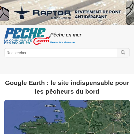
Pêche en mer
/
Magazine de la pêche en mer
Google Earth : le site indispensable pour
Peche.com
les pêcheurs du bord
Pêche en mer
Pêche à pied
Pêche aux gros
Pêche en mer en
bateau
Surfcasting
Pêche du bord
Poissons de mer