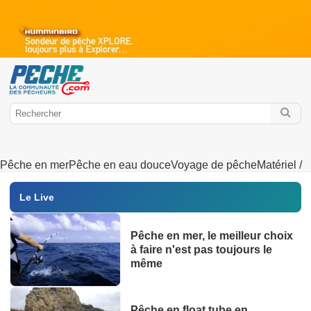
Pêche en mer
Pêche en eau douce
Voyage de pêche
Matériel /
Equipement
Bateaux
Culture
Hors-série
Le Live
Pêche en mer, le meilleur choix
à faire n'est pas toujours le
même
Pêche en float tube en