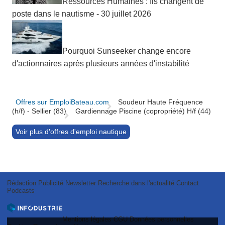
Ressources Humaines : Ils changent de
poste dans le nautisme - 30 juillet 2026
Pourquoi Sunseeker change encore
d'actionnaires après plusieurs années d'instabilité
Offres sur EmploiBateau.com
Soudeur Haute Fréquence
(h/f) - Sellier (83)
Gardiennage Piscine (copropriété) H/f (44)
Voir plus d'offres d'emploi nautique
Rédaction
Publicité
Newsletter
Recherche dans l'actualité
Contact
Podcasts
Mentions légales
CGU
Données personnelles