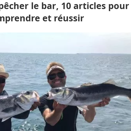
êcher le bar, 10 articles pour
mprendre et réussir
Pêche aux gros
Pêche en mer en bateau
Surfcast