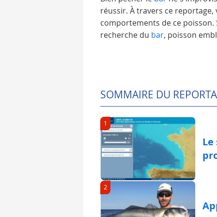
réussir. À travers ce reportage,
comportements de ce poisson. S
recherche du
bar
, poisson emb
SOMMAIRE DU REPORT
1
Le 
pro
2
App