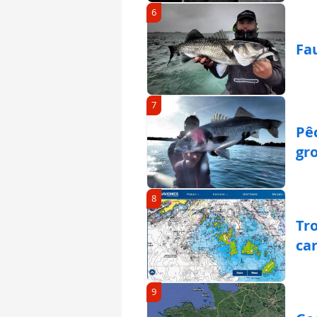
6
Fau
7
Pê
gr
8
Tro
ca
9