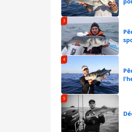
po
3
Pêc
spo
4
Pê
l'
5
Dé