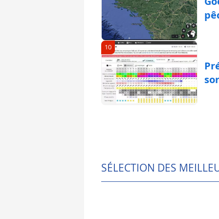
Goo
pê
10
Pr
so
SÉLECTION DES MEILLE