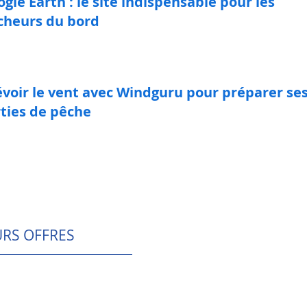
gle Earth : le site indispensable pour les
cheurs du bord
évoir le vent avec Windguru pour préparer se
rties de pêche
URS OFFRES