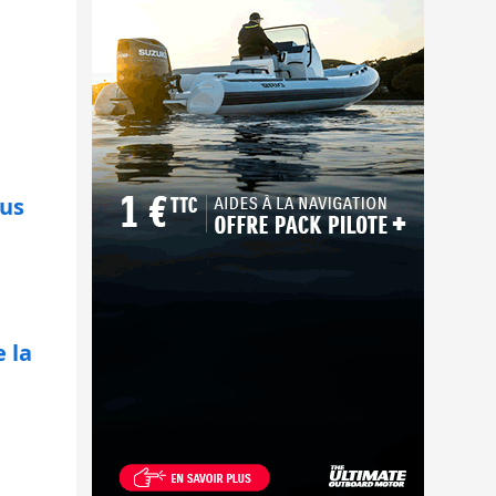
lus
 la