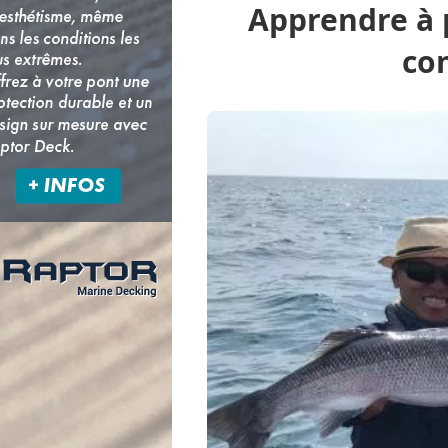
Apprendre à p
Peche.com
co
Pêche en mer
Pêche à pied