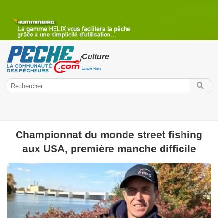
Culture
/
Culture Pêche
Championnat du monde street fishing
Peche.com
aux USA, première manche difficile
Culture
Réglementation
Environnement
Salon de la pêche
Paroles de guide
Bibliothèque
Interview
Spots de pêche