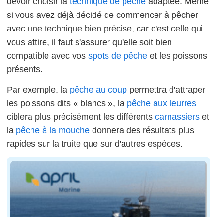
devoir choisir la
technique de pêche
adaptée. Même
si vous avez déjà décidé de commencer à pêcher
avec une technique bien précise, car c'est celle qui
vous attire, il faut s'assurer qu'elle soit bien
compatible avec vos
spots de pêche
et les poissons
présents.
Par exemple, la
pêche au coup
permettra d'attraper
les poissons dits « blancs », la
pêche aux leurres
ciblera plus précisément les différents
carnassiers
et
la
pêche à la mouche
donnera des résultats plus
rapides sur la truite que sur d'autres espèces.