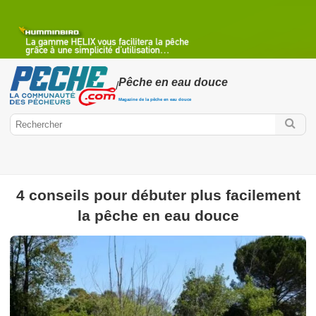
Pêche en eau douce
/
Magazine de la pêche en eau douce
4 conseils pour débuter plus facilement
la pêche en eau douce
Peche.com
Pêche en eau douce
Mercury Fishing Cup
Poissons d'eau
douce
Pêche des carnassiers
Pêche à la mouche
Pêche au
coup
Pêche au Feeder ou Anglaise