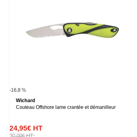
-16,8 %
Wichard
Couteau Offshore lame crantée et démanilleur
24
,
95
€
HT
30
,
00
€
HT