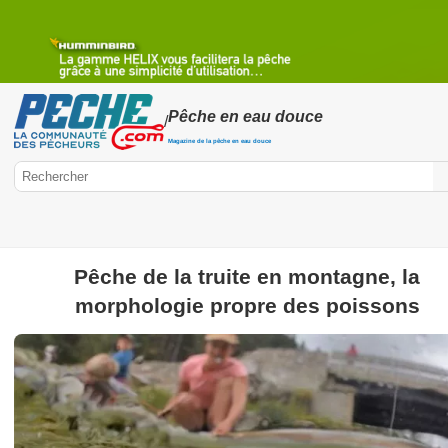
Pêche en eau douce
/
Magazine de la pêche en eau douce
Pêche de la truite en montagne, la
Peche.com
morphologie propre des poissons
Pêche en eau douce
Pêche à la truite
Pêche à la truite à la mo