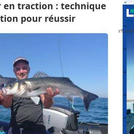
 en traction : technique
tion pour réussir
Pêche aux gros
Pêche en mer en bateau
Surfcast