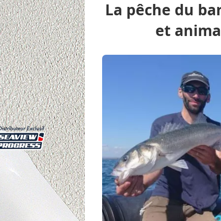
La pêche du bar
et anima
Peche.com
Pêche en mer
Pêche à pied
de mer