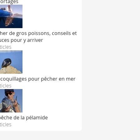
ortages
her de gros poissons, conseils et
uces pour y arriver
ticles
 coquillages pour pêcher en mer
ticles
pêche de la pélamide
ticles