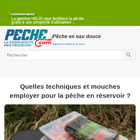
Pêche en eau douce
/
Magazine de la pêche en eau douce
Quelles techniques et mouches
employer pour la pêche en réservoir ?
Peche.com
Pêche en eau douce
Mercury Fishing Cup
Poissons d'eau
douce
Pêche des carnassiers
Pêche à la mouche
Pêche au
coup
Pêche au Feeder ou Anglaise