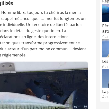
Rep
ilisée
 Homme libre, toujours tu chériras la mer ! »,
rappel mélancolique. La mer fut longtemps un
e individuelle. Un territoire de liberté, parfois
Pêc
ans le détail du geste quotidien. La
ast
4 ar
éclarations en ligne, des interdictions
ns techniques transforme progressivement ce
plus acteur d'un patrimoine commun. Il devient
ce réglementée.
Les
6 ar
La 
4 ar