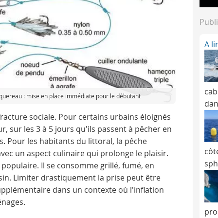
Publi
A l
cab
uereau : mise en place immédiate pour le débutant
dan
racture sociale. Pour certains urbains éloignés
, sur les 3 à 5 jours qu'ils passent à pêcher en
. Pour les habitants du littoral, la pêche
côt
vec un aspect culinaire qui prolonge le plaisir.
sph
opulaire. Il se consomme grillé, fumé, en
oisin. Limiter drastiquement la prise peut être
pplémentaire dans un contexte où l'inflation
énages.
pro