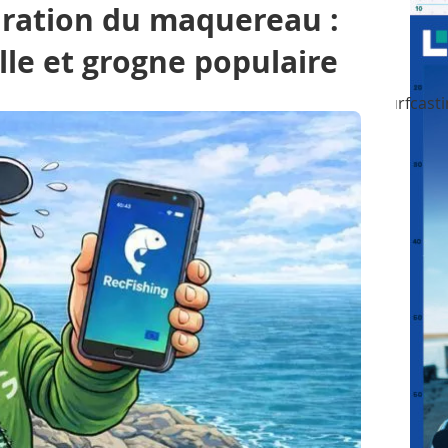
aration du maquereau :
elle et grogne populaire
Pêche aux gros
Pêche en mer en bateau
Surfcast