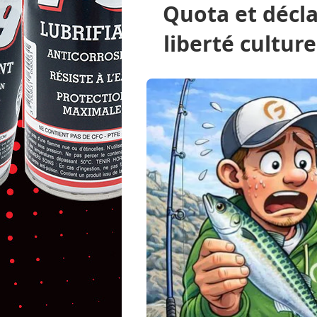
Quota et décl
liberté cultur
Peche.com
Pêche en mer
Pêche à pied
de mer