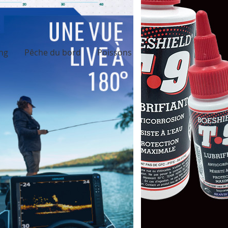
ing
Pêche du bord
Poissons