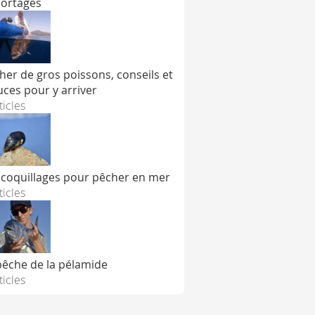
ortages
her de gros poissons, conseils et
uces pour y arriver
ticles
 coquillages pour pêcher en mer
ticles
pêche de la pélamide
ticles