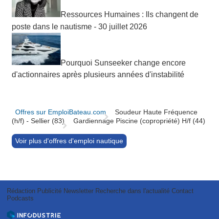
Ressources Humaines : Ils changent de
poste dans le nautisme - 30 juillet 2026
Pourquoi Sunseeker change encore
d'actionnaires après plusieurs années d'instabilité
Offres sur EmploiBateau.com
Soudeur Haute Fréquence
(h/f) - Sellier (83)
Gardiennage Piscine (copropriété) H/f (44)
Voir plus d'offres d'emploi nautique
Rédaction
Publicité
Newsletter
Recherche dans l'actualité
Contact
Podcasts