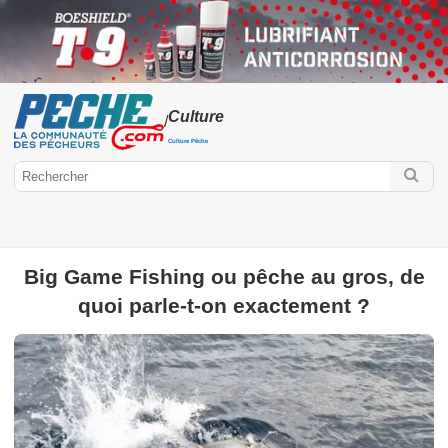
Culture
/
Culture Pêche
Big Game Fishing ou pêche au gros, de
Peche.com
quoi parle-t-on exactement ?
Culture
Réglementation
Environnement
Salon de la pêche
Paroles de guide
Bibliothèque
Interview
Spots de pêche