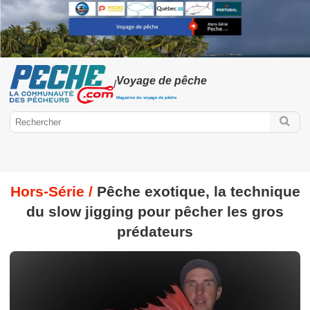
Voyage de pêche
/
Magazine du voyage de pêche
Hors-Série /
Pêche exotique, la technique
Peche.com
du slow jigging pour pêcher les gros
Hors-série
Hors-série voyage de pêche
prédateurs