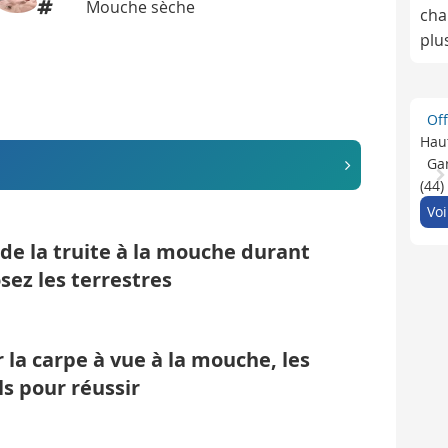
Mouche sèche
cha
plu
Of
Haut
Gar
(44)
Voi
de la truite à la mouche durant
osez les terrestres
 la carpe à vue à la mouche, les
ls pour réussir