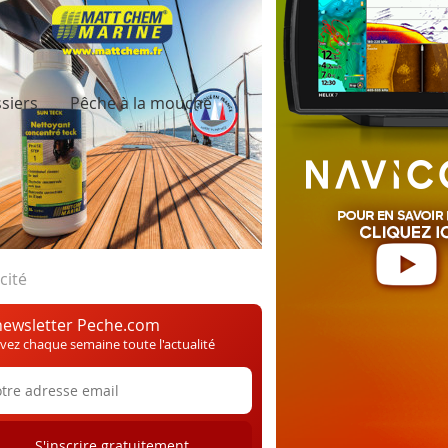
siers
Pêche à la mouche
cité
newsletter Peche.com
vez chaque semaine toute l'actualité