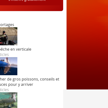
ortages
pêche en verticale
ticles
her de gros poissons, conseils et
uces pour y arriver
ticles