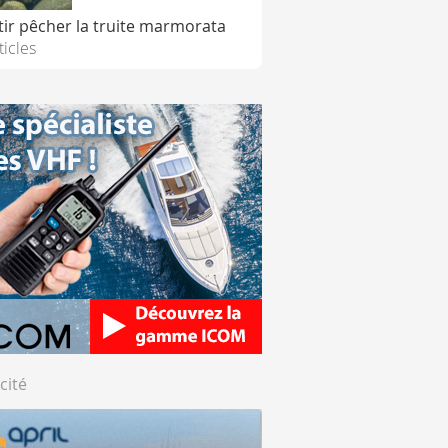
tir pêcher la truite marmorata
ticles
cité