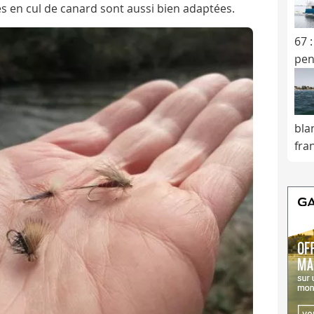
es en cul de canard sont aussi bien adaptées.
67 
pen
blan
fra