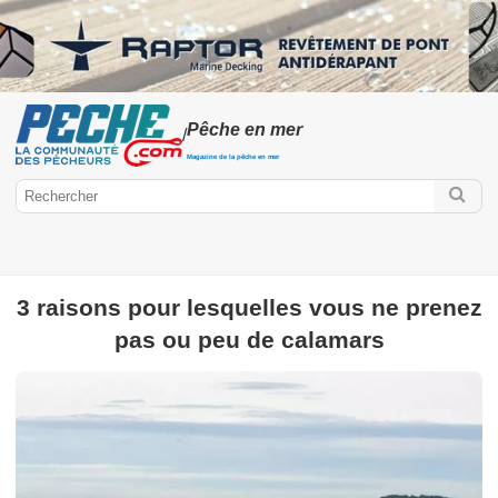
Pêche en mer
/
Magazine de la pêche en mer
3 raisons pour lesquelles vous ne prenez
Peche.com
pas ou peu de calamars
Pêche en mer
Pêche à pied
Pêche aux gros
Pêche en mer en
bateau
Surfcasting
Pêche du bord
Poissons de mer