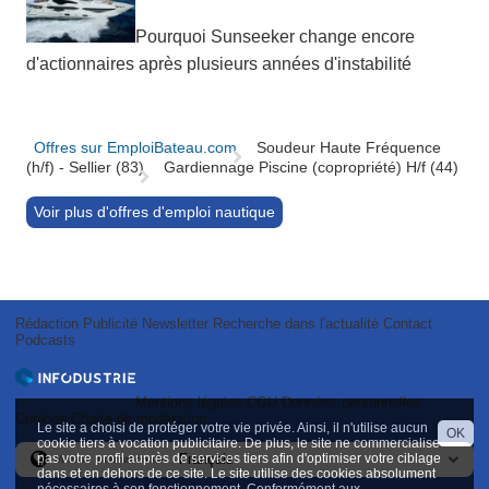
Pourquoi Sunseeker change encore
d'actionnaires après plusieurs années d'instabilité
Offres sur EmploiBateau.com
Soudeur Haute Fréquence
(h/f) - Sellier (83)
Gardiennage Piscine (copropriété) H/f (44)
Voir plus d'offres d'emploi nautique
Rédaction
Publicité
Newsletter
Recherche dans l'actualité
Contact
Podcasts
Mentions légales
CGU
Données personnelles
Cookies
Charte de modération
Le site a choisi de protéger votre vie privée. Ainsi, il n'utilise aucun
OK
cookie tiers à vocation publicitaire. De plus, le site ne commercialise
pas votre profil auprès de services tiers afin d'optimiser votre ciblage
Version internationale
dans et en dehors de ce site. Le site utilise des cookies absolument