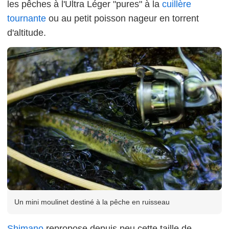
les pêches à l'Ultra Léger "pures" à la
cuillère
tournante
ou au petit poisson nageur en torrent
d'altitude.
Un mini moulinet destiné à la pêche en ruisseau
Shimano
repropose depuis peu cette taille de