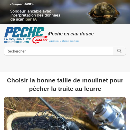
Pêche en eau douce
/
Magazine de la pêche en eau douce
Choisir la bonne taille de moulinet pour
pêcher la truite au leurre
Peche.com
Pêche en eau douce
Mercury Fishing Cup
Poissons d'eau
douce
Pêche des carnassiers
Pêche à la mouche
Pêche au
coup
Pêche au Feeder ou Anglaise