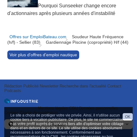
Pourquoi Sunseeker change encore
d'actionnaires après plusieurs années d'instabilité
Offres sur EmploiBateau.com
Soudeur Haute Fréquence
(h/f) - Sellier (83)
Gardiennage Piscine (copropriété) H/f (44)
Voir plus d'offres d'emploi nautique
Rédaction
Publicité
Newsletter
Recherche dans l'actualité
Contact
Podcasts
Mentions légales
CGU
Données personnelles
Cookies
Charte de modération
Le site a choisi de protéger votre vie privée. Ainsi, il n'utilise aucun
OK
cookie tiers à vocation publicitaire. De plus, le site ne commercialise
pas votre profil auprès de services tiers afin d'optimiser votre ciblage
Version internationale
dans et en dehors de ce site. Le site utilise des cookies absolument
nécessaires à son fonctionnement. Conformément aux
recommandations de la CNIL, les cookies nécessaires au bon