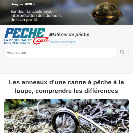
Matériel de pêche
/
Magazine du matériel de pêche
Les anneaux d'une canne à pêche à la
Peche.com
loupe, comprendre les différences
Matériel / Equipement
Cannes à pêche