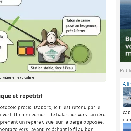
Publi
roitier en eau calme
A l
ique et répétitif
otocole précis. D'abord, le fil est retenu par le
cab
ouvert. Un mouvement de balancier vers l'arrière
dan
 prenant un repère visuel sur la berge opposée,
ontage vers l'avant, relâchant le fil au bon