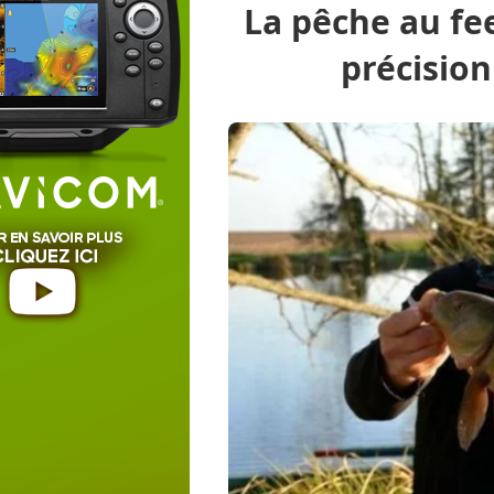
La pêche au fe
précision
Peche.com
Pêche en eau douce
Mercury
Pêche au coup
Pêche au Feede