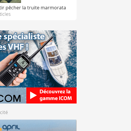
tir pêcher la truite marmorata
ticles
cité