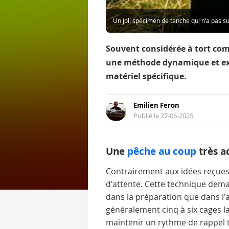
Un joli spécimen de tanche qui n’a pas s
Souvent considérée à tort comm
une méthode dynamique et exige
matériel spécifique.
Emilien Feron
Publié le 27-06-2025
Une
pêche au coup
très a
Contrairement aux idées reçues
d'attente. Cette technique dem
dans la préparation que dans l'
généralement cinq à six cages la
maintenir un rythme de rappel t