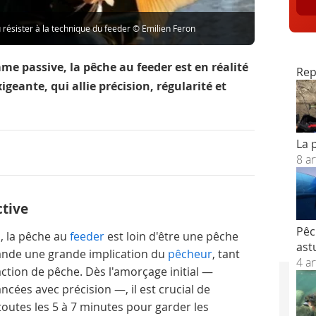
u résister à la technique du feeder © Emilien Feron
e passive, la pêche au feeder est en réalité
Rep
ante, qui allie précision, régularité et
La 
8 ar
ctive
Pêc
, la pêche au
feeder
est loin d'être une pêche
ast
ande une grande implication du
pêcheur
, tant
4 ar
action de pêche. Dès l'amorçage initial —
ncées avec précision —, il est crucial de
outes les 5 à 7 minutes pour garder les