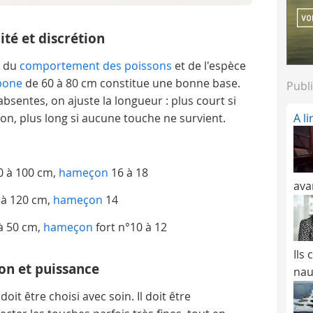
ité et discrétion
 du
comportement des poissons
et de l'espèce
bone
de 60 à 80 cm constitue une bonne base.
Publi
bsentes, on ajuste la longueur : plus court si
A l
ion, plus long si aucune touche ne survient.
0 à 100 cm,
hameçon
16 à 18
ava
 à 120 cm,
hameçon
14
 à 50 cm,
hameçon
fort n°10 à 12
Ils
ion et puissance
nau
oit être choisi avec soin. Il doit être