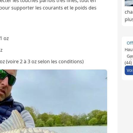
ter les touches parfois très fines, tout en
 pour supporter les courants et le poids des
cha
plu
1 oz
Of
oz
Haut
Gar
oz (voire 2 à 3 oz selon les conditions)
(44)
Voi