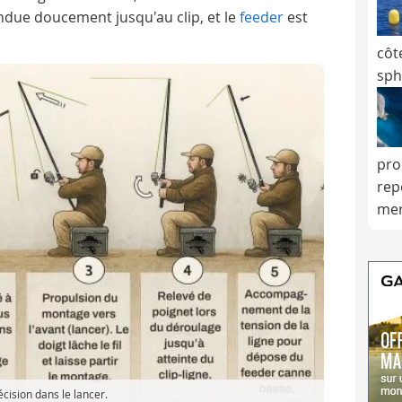
ndue doucement jusqu'au clip, et le
feeder
est
côt
sph
pro
rep
me
cision dans le lancer.