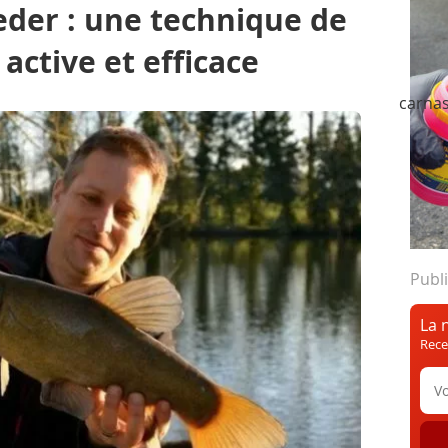
eder : une technique de
 active et efficace
 Fishing Cup
Poissons d'eau douce
Pêche des carnas
r ou Anglaise
Publi
La 
Rece