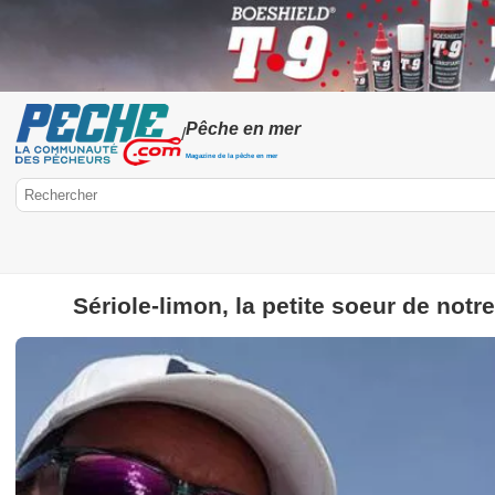
Pêche en mer
/
Magazine de la pêche en mer
Sériole-limon, la petite soeur de notr
Peche.com
Pêche en mer
Pêche à pied
Pêche aux gros
Pêche en mer en 