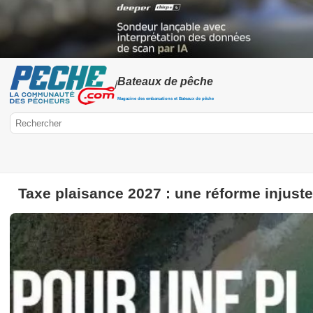
Bateaux de pêche
/
Magazine des embarcations et Bateaux de pêche
Taxe plaisance 2027 : une réforme injuste 
Peche.com
Bateaux
Bateaux pneumatiques
Electronique
Float-tube
Kayak