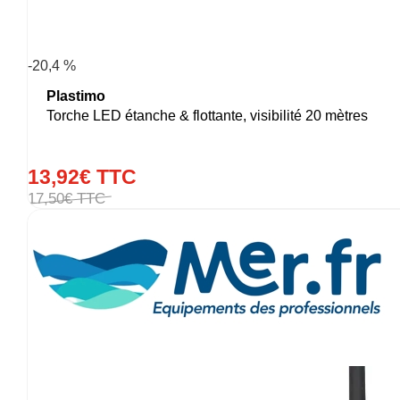
-20,4 %
Plastimo
Torche LED étanche & flottante, visibilité 20 mètres
13
,
92
€
TTC
17
,
50
€
TTC