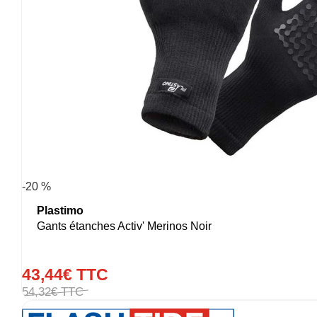
-20 %
Plastimo
Gants étanches Activ' Merinos Noir
43
,
44
€
TTC
54
,
32
€
TTC