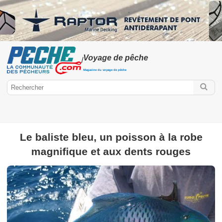
Voyage de pêche
/
Magazine du voyage de pêche
Le baliste bleu, un poisson à la robe
Peche.com
magnifique et aux dents rouges
Voyage de pêche
Pêche en Amérique
Hors-série voyage de
pêche