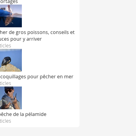
ortages
her de gros poissons, conseils et
uces pour y arriver
ticles
 coquillages pour pêcher en mer
ticles
pêche de la pélamide
ticles