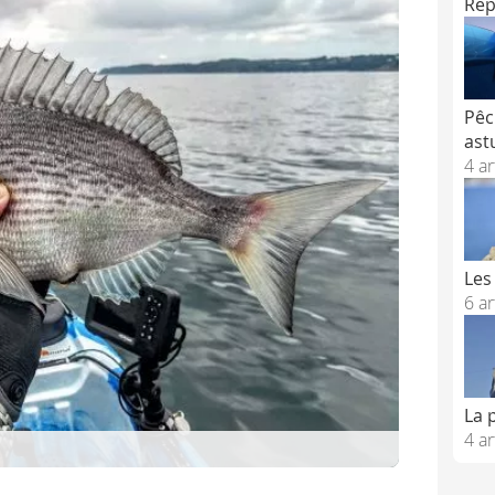
Rep
Pêc
ast
4 ar
Les
6 ar
La 
4 ar