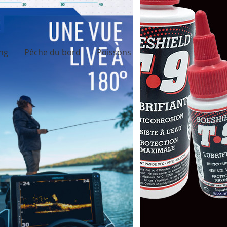
ing
Pêche du bord
Poissons