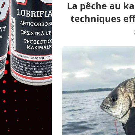
La pêche au ka
techniques eff
Peche.com
Pêche en mer
Pêche à pied
de mer