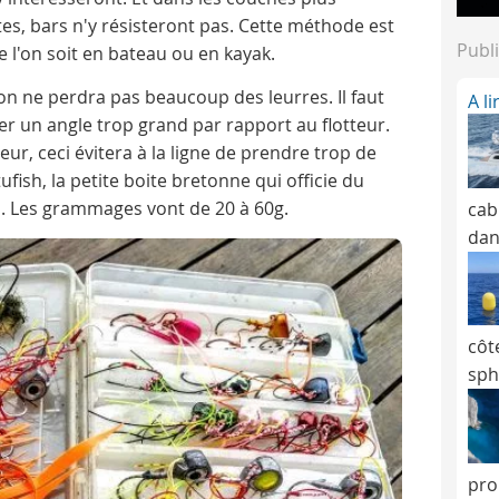
s, bars n'y résisteront pas. Cette méthode est
Publi
 l'on soit en bateau ou en kayak.
n ne perdra pas beaucoup des leurres. Il faut
A l
ter un angle trop grand par rapport au flotteur.
eur, ceci évitera à la ligne de prendre trop de
tufish, la petite boite bretonne qui officie du
n. Les grammages vont de 20 à 60g.
cab
dan
côt
sph
pro