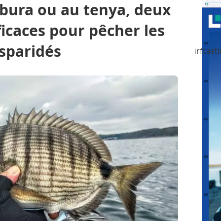
bura ou au tenya, deux
icaces pour pêcher les
sparidés
Pêche aux gros
Pêche en mer en bateau
Surfcast