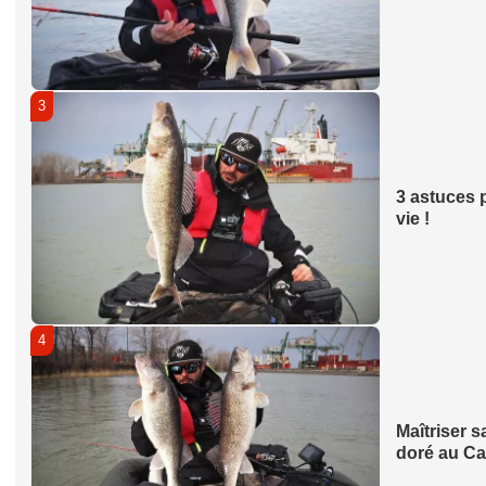
3
3 astuces 
vie !
4
Maîtriser s
doré au C