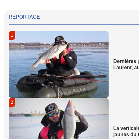
REPORTAGE
1
Dernières p
Laurent, a
2
La vertica
jaunes du 