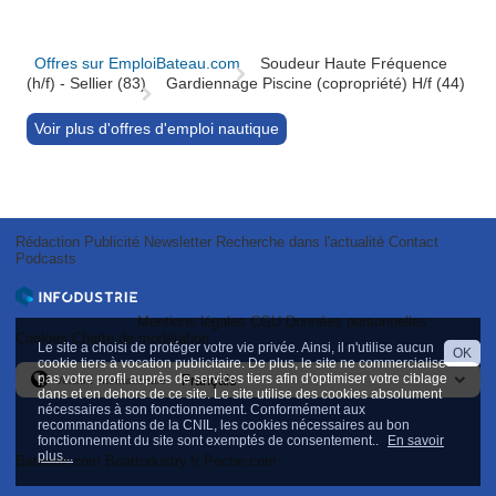
Offres sur EmploiBateau.com
Soudeur Haute Fréquence
(h/f) - Sellier (83)
Gardiennage Piscine (copropriété) H/f (44)
Voir plus d'offres d'emploi nautique
Rédaction
Publicité
Newsletter
Recherche dans l'actualité
Contact
Podcasts
Mentions légales
CGU
Données personnelles
Cookies
Charte de modération
Le site a choisi de protéger votre vie privée. Ainsi, il n'utilise aucun
OK
cookie tiers à vocation publicitaire. De plus, le site ne commercialise
pas votre profil auprès de services tiers afin d'optimiser votre ciblage
Version internationale
dans et en dehors de ce site. Le site utilise des cookies absolument
nécessaires à son fonctionnement. Conformément aux
recommandations de la CNIL, les cookies nécessaires au bon
fonctionnement du site sont exemptés de consentement..
En savoir
plus...
Bateaux.com
BoatIndustry.fr
Peche.com