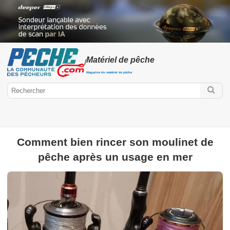
Matériel de pêche
/
Magazine du matériel de pêche
Comment bien rincer son moulinet de
Peche.com
pêche après un usage en mer
Matériel / Equipement
Cannes à pêche
Leurre
Moulinet
Hameçon
Appats
Accessoire
Montage de pêche