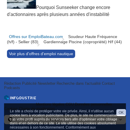
Pourquoi Sunseeker change encore
d'actionnaires après plusieurs années d'instabilité
Offres sur EmploiBateau.com
Soudeur Haute Fréquence
(h/f) - Sellier (83)
Gardiennage Piscine (copropriété) H/f (44)
Voir plus d'offres d'emploi nautique
Rédaction
Publicité
Newsletter
Recherche dans l'actualité
Contact
Podcasts
Mentions légales
CGU
Données personnelles
Cookies
Charte de modération
Le site a choisi de protéger votre vie privée. Ainsi, il n'utilise aucun
OK
cookie tiers à vocation publicitaire. De plus, le site ne commercialise
pas votre profil auprès de services tiers afin d'optimiser votre ciblage
Version internationale
dans et en dehors de ce site. Le site utilise des cookies absolument
nécessaires à son fonctionnement. Conformément aux