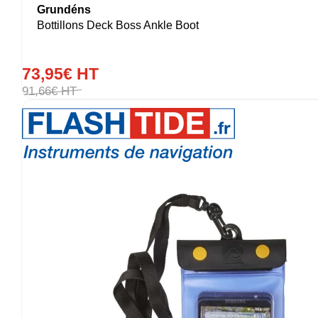
Grundéns
Bottillons Deck Boss Ankle Boot
73
,
95
€
HT
91
,
66
€
HT