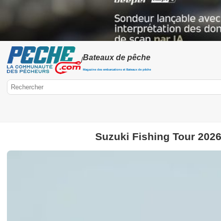
Bateaux de pêche
/
Magazine des embarcations et Bateaux de pêche
Suzuki Fishing Tour 2026
Peche.com
Bateaux
Bateaux pneumatiques
Electronique
Float-tube
Kayak