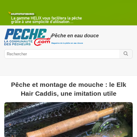
Pêche en eau douce
/
Magazine de la pêche en eau douce
Pêche et montage de mouche : le Elk
Hair Caddis, une imitation utile
Peche.com
Pêche en eau douce
Mercury Fishing Cup
Poissons d'eau
douce
Pêche des carnassiers
Pêche à la mouche
Pêche au
coup
Pêche au Feeder ou Anglaise