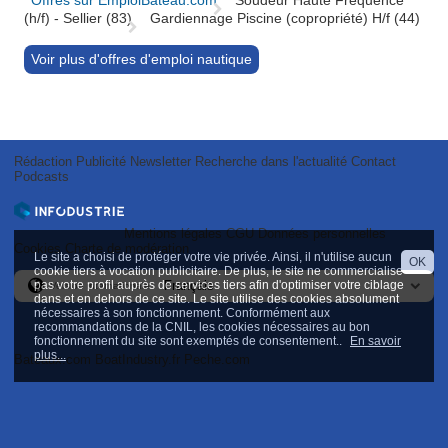
Offres sur EmploiBateau.com
Soudeur Haute Fréquence
(h/f) - Sellier (83)
Gardiennage Piscine (copropriété) H/f (44)
Voir plus d'offres d'emploi nautique
Rédaction
Publicité
Newsletter
Recherche dans l'actualité
Contact
Podcasts
Mentions légales
CGU
Données personnelles
Cookies
Charte de modération
Le site a choisi de protéger votre vie privée. Ainsi, il n'utilise aucun
OK
cookie tiers à vocation publicitaire. De plus, le site ne commercialise
pas votre profil auprès de services tiers afin d'optimiser votre ciblage
Version internationale
dans et en dehors de ce site. Le site utilise des cookies absolument
nécessaires à son fonctionnement. Conformément aux
recommandations de la CNIL, les cookies nécessaires au bon
fonctionnement du site sont exemptés de consentement..
En savoir
plus...
Bateaux.com
BoatIndustry.fr
Peche.com