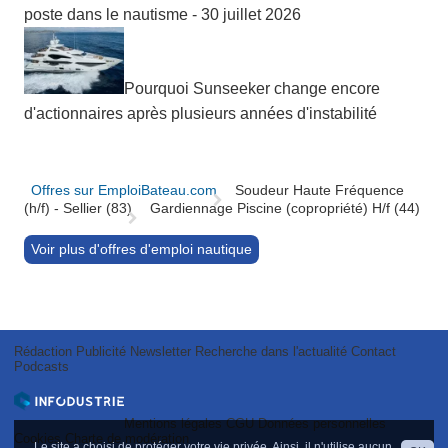
poste dans le nautisme - 30 juillet 2026
Pourquoi Sunseeker change encore
d'actionnaires après plusieurs années d'instabilité
Offres sur EmploiBateau.com
Soudeur Haute Fréquence
(h/f) - Sellier (83)
Gardiennage Piscine (copropriété) H/f (44)
Voir plus d'offres d'emploi nautique
Rédaction
Publicité
Newsletter
Recherche dans l'actualité
Contact
Podcasts
Mentions légales
CGU
Données personnelles
Cookies
Charte de modération
Le site a choisi de protéger votre vie privée. Ainsi, il n'utilise aucun