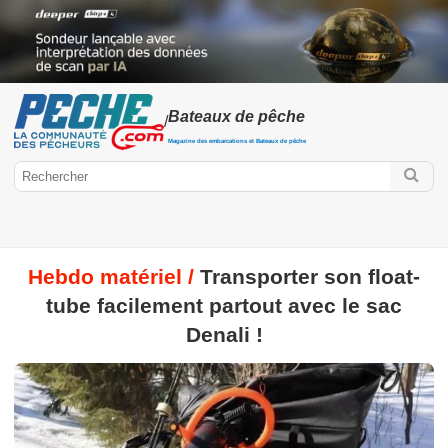
Bateaux de pêche
/
Magazine des embarcations et Bateaux de pêche
Hebdo matériel /
Transporter son float-
Peche.com
tube facilement partout avec le sac
Bateaux
Bateaux pneumatiques
Electronique
Float-tube
Kayak
Denali !
Sport fishing
Timonier