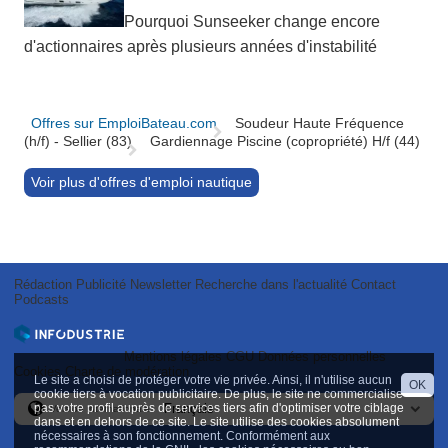
Pourquoi Sunseeker change encore
d'actionnaires après plusieurs années d'instabilité
Offres sur EmploiBateau.com
Soudeur Haute Fréquence
(h/f) - Sellier (83)
Gardiennage Piscine (copropriété) H/f (44)
Voir plus d'offres d'emploi nautique
Rédaction
Publicité
Newsletter
Recherche dans l'actualité
Contact
Podcasts
Mentions légales
CGU
Données personnelles
Cookies
Charte de modération
Le site a choisi de protéger votre vie privée. Ainsi, il n'utilise aucun
OK
cookie tiers à vocation publicitaire. De plus, le site ne commercialise
pas votre profil auprès de services tiers afin d'optimiser votre ciblage
Version internationale
dans et en dehors de ce site. Le site utilise des cookies absolument
nécessaires à son fonctionnement. Conformément aux