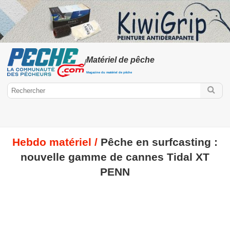
Matériel de pêche
/
Magazine du matériel de pêche
Hebdo matériel /
Pêche en surfcasting :
Peche.com
nouvelle gamme de cannes Tidal XT
Matériel / Equipement
Cannes à pêche
Leurre
Moulinet
PENN
Hameçon
Appats
Accessoire
Montage de pêche