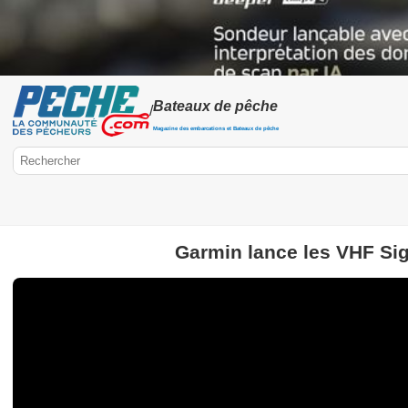
Bateaux de pêche
/
Magazine des embarcations et Bateaux de pêche
Garmin lance les VHF Sig
Peche.com
Bateaux
Bateaux pneumatiques
Electronique
Float-tube
Kayak