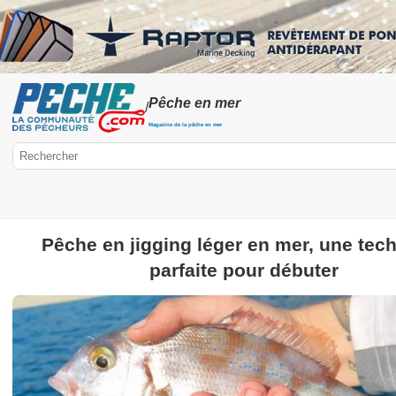
Pêche en mer
/
Magazine de la pêche en mer
Pêche en jigging léger en mer, une tec
Peche.com
parfaite pour débuter
Pêche en mer
Pêche à pied
Pêche aux gros
Pêche en mer en 
Surfcasting
Pêche du bord
Poissons de mer