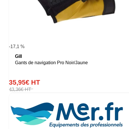
-17,1 %
Gill
Gants de navigation Pro Noir/Jaune
35
,
95
€
HT
43
,
36
€
HT