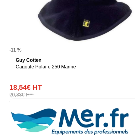
-11 %
Guy Cotten
Cagoule Polaire 250 Marine
18
,
54
€
HT
20
,
83
€
HT