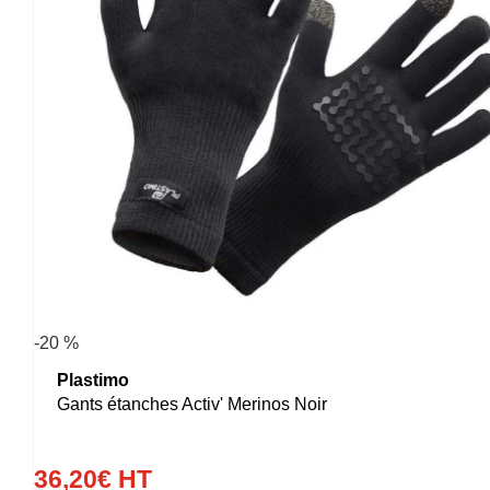
-20 %
Plastimo
Gants étanches Activ' Merinos Noir
36
,
20
€
HT