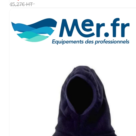
45
,
27
€
HT